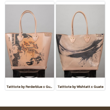
Tatttote by Ferderblue x Guate
Tatttote by Wishtatt x Guate